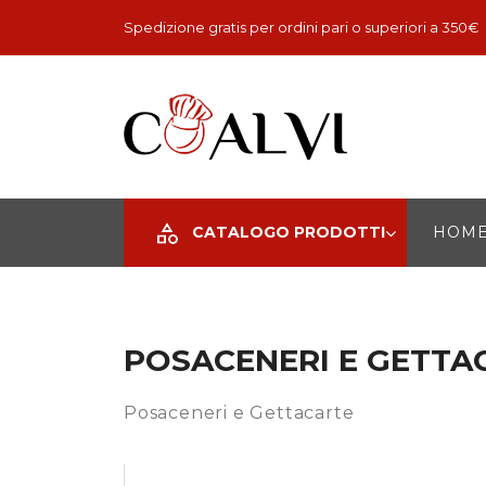
Spedizione gratis per ordini pari o superiori a 350€
CATALOGO PRODOTTI
HOM
POSACENERI E GETTA
Posaceneri e Gettacarte