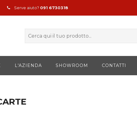
Serve aiuto?
091 6730318
E
L'AZIENDA
SHOWROOM
CONTATTI
CARTE