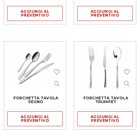
AGGIUNGI AL
AGGIUNGI AL
PREVENTIVO
PREVENTIVO
FORCHETTA TAVOLA
FORCHETTA TAVOLA
SEGNO
TRUMPET
AGGIUNGI AL
AGGIUNGI AL
PREVENTIVO
PREVENTIVO