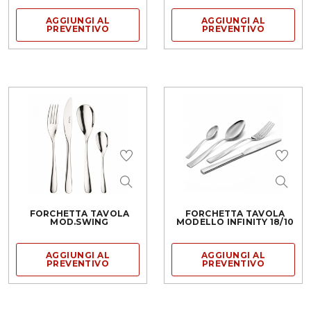
AGGIUNGI AL
AGGIUNGI AL
PREVENTIVO
PREVENTIVO
FORCHETTA TAVOLA
FORCHETTA TAVOLA
MOD.SWING
MODELLO INFINITY 18/10
AGGIUNGI AL
AGGIUNGI AL
PREVENTIVO
PREVENTIVO