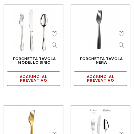
FORCHETTA TAVOLA
FORCHETTA TAVOLA
MODELLO SIRIO
NERA
AGGIUNGI AL
AGGIUNGI AL
PREVENTIVO
PREVENTIVO