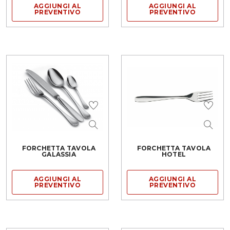
AGGIUNGI AL
AGGIUNGI AL
PREVENTIVO
PREVENTIVO
FORCHETTA TAVOLA
FORCHETTA TAVOLA
GALASSIA
HOTEL
AGGIUNGI AL
AGGIUNGI AL
PREVENTIVO
PREVENTIVO