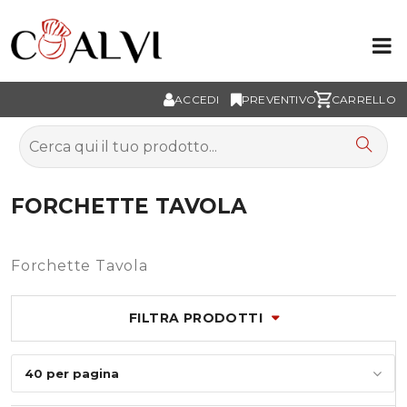
ACCEDI
PREVENTIVO
CARRELLO
FORCHETTE TAVOLA
Forchette Tavola
FILTRA PRODOTTI
40 per pagina