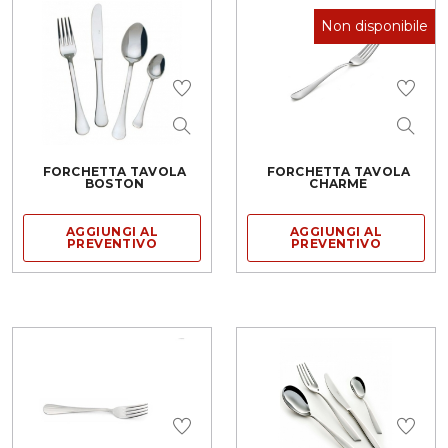
Non disponibile
FORCHETTA TAVOLA
FORCHETTA TAVOLA
BOSTON
CHARME
AGGIUNGI AL
AGGIUNGI AL
PREVENTIVO
PREVENTIVO