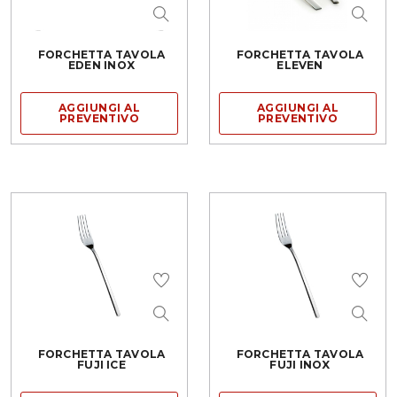
FORCHETTA TAVOLA
FORCHETTA TAVOLA
EDEN INOX
ELEVEN
AGGIUNGI AL
AGGIUNGI AL
PREVENTIVO
PREVENTIVO
FORCHETTA TAVOLA
FORCHETTA TAVOLA
FUJI ICE
FUJI INOX