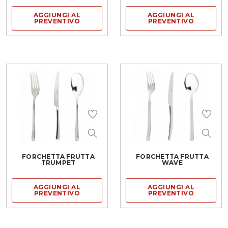
AGGIUNGI AL
AGGIUNGI AL
PREVENTIVO
PREVENTIVO
FORCHETTA FRUTTA
FORCHETTA FRUTTA
TRUMPET
WAVE
AGGIUNGI AL
AGGIUNGI AL
PREVENTIVO
PREVENTIVO