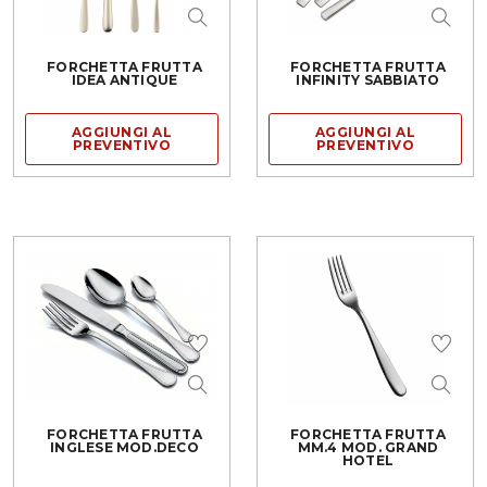
FORCHETTA FRUTTA
FORCHETTA FRUTTA
IDEA ANTIQUE
INFINITY SABBIATO
AGGIUNGI AL
AGGIUNGI AL
PREVENTIVO
PREVENTIVO
FORCHETTA FRUTTA
FORCHETTA FRUTTA
INGLESE MOD.DECO
MM.4 MOD. GRAND
HOTEL