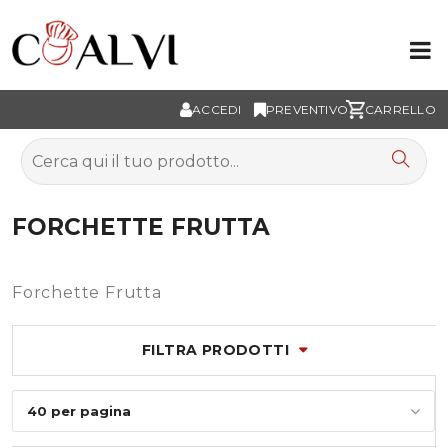
ACCEDI
PREVENTIVO
CARRELLO
FORCHETTE FRUTTA
Forchette Frutta
FILTRA PRODOTTI
40 per pagina