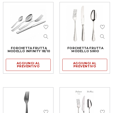
FORCHETTA FRUTTA
FORCHETTA FRUTTA
MODELLO INFINITY 18/10
MODELLO SIRIO
AGGIUNGI AL
AGGIUNGI AL
PREVENTIVO
PREVENTIVO