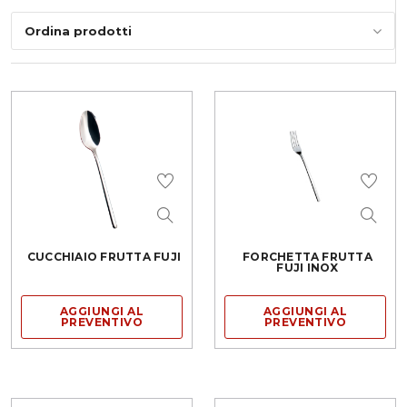
Ordina prodotti
CUCCHIAIO FRUTTA FUJI
FORCHETTA FRUTTA
FUJI INOX
AGGIUNGI AL
AGGIUNGI AL
PREVENTIVO
PREVENTIVO