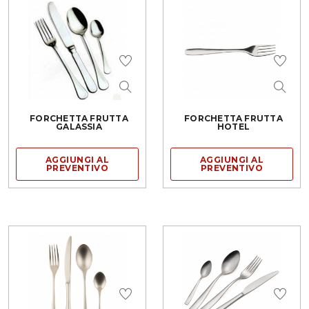
FORCHETTA FRUTTA
FORCHETTA FRUTTA
GALASSIA
HOTEL
AGGIUNGI AL
AGGIUNGI AL
PREVENTIVO
PREVENTIVO