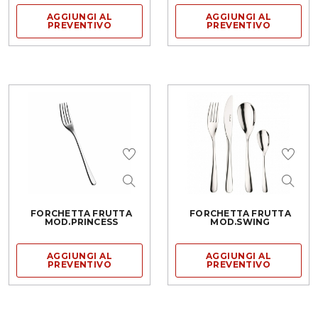
AGGIUNGI AL
AGGIUNGI AL
PREVENTIVO
PREVENTIVO
FORCHETTA FRUTTA
FORCHETTA FRUTTA
MOD.PRINCESS
MOD.SWING
AGGIUNGI AL
AGGIUNGI AL
PREVENTIVO
PREVENTIVO